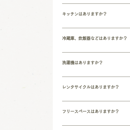
一番人気は「RICOのバスクチーズケ
ポテトも人気です。 じゃがいもを皮を
キッチンはありますか？
酒、ソフトドリンクなどは地元のものを
す。 RICOのカフェバーの魅力は、
24時間ご利用いただけるシェアキッチ
り、機会があればおしゃべりをしたりっ
トをお貸ししています。
冷蔵庫、炊飯器などはありますか？
シェアキッチンにみんなの冷蔵庫と３合
洗濯機はありますか？
洗濯機は基本的にありません。 徒歩3
またキッチン家電付きのお部屋に限って
レンタサイクルはありますか？
機はなく、天気がいい日は屋上に干して
24時間1,000円で利用可能なレンタ
フリースペースはありますか？
24時間利用可能なシェアキッチンと、