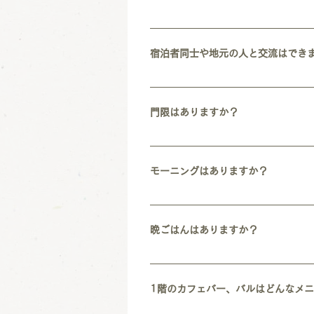
一般のホテルとの違いは、5点あります
屋）の場合、トイレ、シャワールームな
宿泊者同士や地元の人と交流はでき
参考ください。） ⑤お部屋によっては
お部屋をご用意していますので、ご自身
日々、様々なご宿泊の方がいらっしゃい
の方と交流できる可能性が高いです。 
門限はありますか？
で利用いただいている 地元の方も利用
チェックイン後、門限はありません。 
23時〜7時までシャワー、ドライヤー
モーニングはありますか？
2025年10月から土日限定で7:30-
ている喫茶店があります。 スタッフに
晩ごはんはありますか？
夜の飲食の営業は、 日曜日〜水曜日：営業
す。 メニューはこちらからご覧くださ
1階のカフェバー、バルはどんなメ