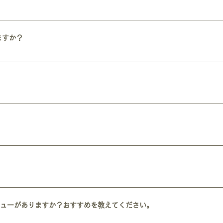
。 ①素泊まりが基本です。 ②宿泊される方同士や、地元の方との交流スペー
どが他の方と共有になります。 ④パジャマなどの用意はありません。（詳
ますか？
、ご自身でシーツのセッティングや返却をお願いしています。 RICOはドミ
にあったタイプを探してみてください！
ますし、季節やタイミングにもよりますが、 夜1階で営業しているバルに飲
また24時間利用可能なシェアキッチンがあります。 シェアキッチンは宿泊の
されたり、住民の人も利用します。 シェアキッチンでもふとしたきっかけで
24時間出入り可能な出入口がありますので、そちらをご利用ください。 シャ
の ご利用が出来ませんので、ご注意ください。
10:00に手作りクロワッサンのモーニングが始まります。 また実は和歌山は純
お尋ねいただき、和歌山の日常を体験してみてください。
時間18時〜22時（L.O.21時半） 木曜日〜土曜日：営業時間18時〜23時
い
ニューがありますか？おすすめを教えてください。