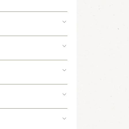
スがあります。 ③ドミトリー（相部
細は「アメニティは何がありますか？」を
トリーから完全個室まで、様々なタイプの
みに来ていただくと地元の方や、 ご宿泊
方だけでなく、コワーキングなどお仕事
話が弾むということがありますよ。
ワーが共有のお部屋にお泊まりの方は、
喫茶が多い地域で、近隣にも7時から営業し
30分（L.O.23時） という形になりま